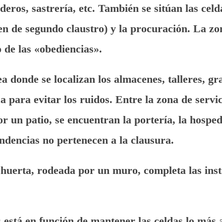
deros, sastrería, etc. También se sitúan las celd
en de segundo claustro) y la procuración. La zo
 de las «obediencias».
rea donde se localizan los almacenes, talleres, g
a para evitar los ruidos. Entre la zona de servic
 un patio, se encuentran la portería, la hospede
endencias no pertenecen a la clausura.
uerta, rodeada por un muro, completa las instal
s está en función de mantener las celdas lo más 